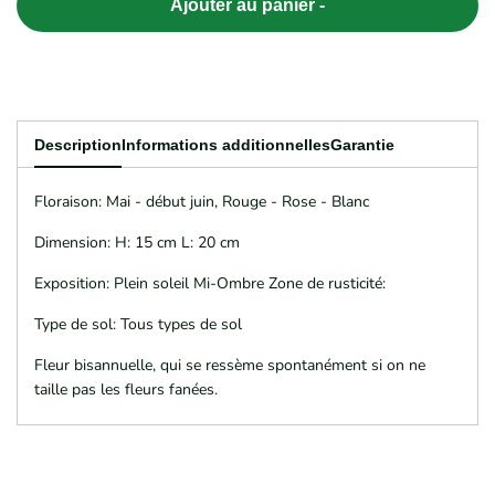
Ajouter au panier
-
quantité
quantité
pour
pour
BELLIS
BELLIS
Description
Informations additionnelles
Garantie
perennis
perennis
Floraison: Mai - début juin, Rouge - Rose - Blanc
‘Speedstar
‘Speedstar
Dimension: H: 15 cm L: 20 cm
Mix’
Mix’
Exposition: Plein soleil Mi-Ombre Zone de rusticité:
Type de sol: Tous types de sol
Fleur bisannuelle, qui se ressème spontanément si on ne
taille pas les fleurs fanées.