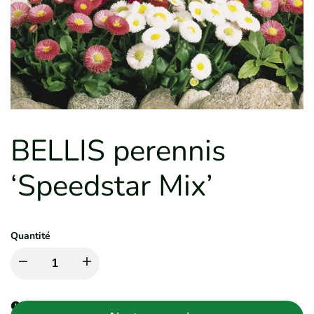
BELLIS perennis
‘Speedstar Mix’
Quantité
Diminuer
Augmenter
la
la