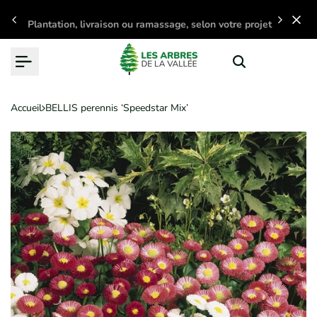
Passer
Plantation, livraison ou ramassage, selon votre projet
au
contenu
Accueil
BELLIS perennis ‘Speedstar Mix’