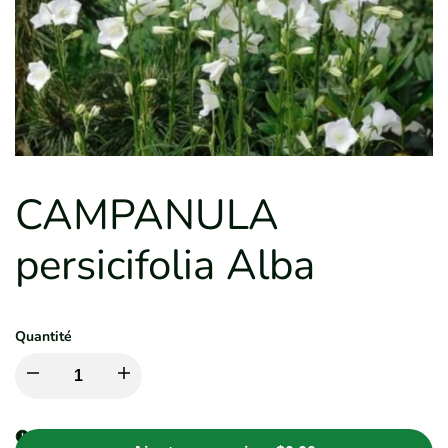
CAMPANULA
persicifolia Alba
Quantité
Diminuer
Augmenter
la
la