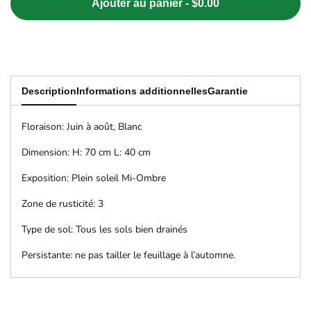
Ajouter au panier
-
$0.00
quantité
quantité
pour
pour
CAMPANULA
CAMPANULA
Description
Informations additionnelles
Garantie
persicifolia
persicifolia
Floraison: Juin à août, Blanc
Alba
Alba
Dimension: H: 70 cm L: 40 cm
Exposition: Plein soleil Mi-Ombre
Zone de rusticité: 3
Type de sol: Tous les sols bien drainés
Persistante: ne pas tailler le feuillage à l’automne.