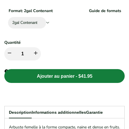
Format:
2gal Contenant
Guide de formats
2gal Contenant
Quantité
Diminuer
Augmenter
la
la
Ajouter au panier
-
$41.95
quantité
quantité
pour
pour
Ilex
Ilex
Description
Informations additionnelles
Garantie
verticillata
verticillata
Arbuste femelle à la forme compacte, naine et dense en fruits.