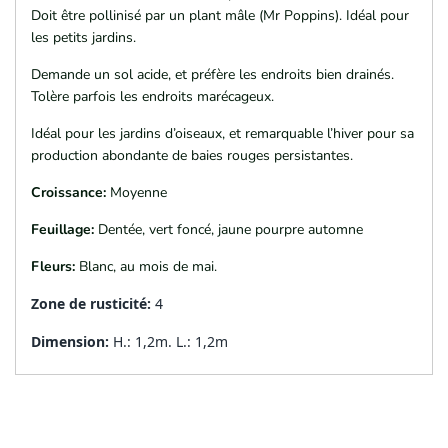
'Berry
Doit être pollinisé par un plant mâle (Mr Poppins). Idéal pour
'Berry
les petits jardins.
Poppins'
Poppins'
Demande un sol acide, et préfère les endroits bien drainés.
Tolère parfois les endroits marécageux.
(Houx
(Houx
Idéal pour les jardins d’oiseaux, et remarquable l’hiver pour sa
femelle
femelle
production abondante de baies rouges persistantes.
Croissance:
Moyenne
verticillé
verticillé
Feuillage:
Dentée, vert foncé, jaune pourpre automne
‘Berry
‘Berry
Fleurs:
Blanc, au mois de mai.
Poppin’)
Poppin’)
Zone de rusticité:
4
Dimension:
H.: 1,2m. L.: 1,2m