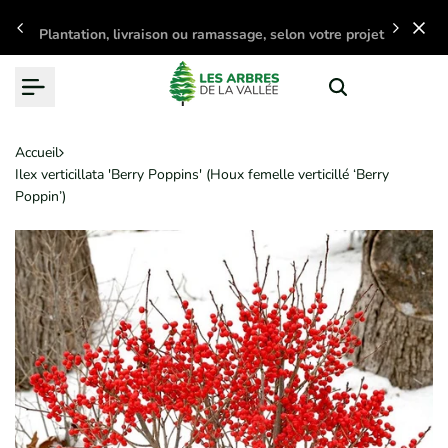
Passer
Plantation, livraison ou ramassage, selon votre projet
au
contenu
Accueil
Ilex verticillata 'Berry Poppins' (Houx femelle verticillé ‘Berry
Poppin’)