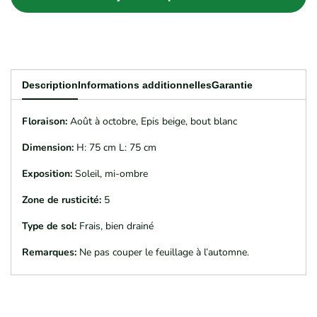
quantité
quantité
pour
pour
PENNISETUM
PENNISETUM
Description
Informations additionnelles
Garantie
alopecuroides
alopecuroides
Floraison:
Août à octobre, Epis beige, bout blanc
‘Hameln’
‘Hameln’
Dimension:
H: 75 cm L: 75 cm
Exposition:
Soleil, mi-ombre
Zone de rusticité:
5
Type de sol:
Frais, bien drainé
Remarques:
Ne pas couper le feuillage à l’automne.