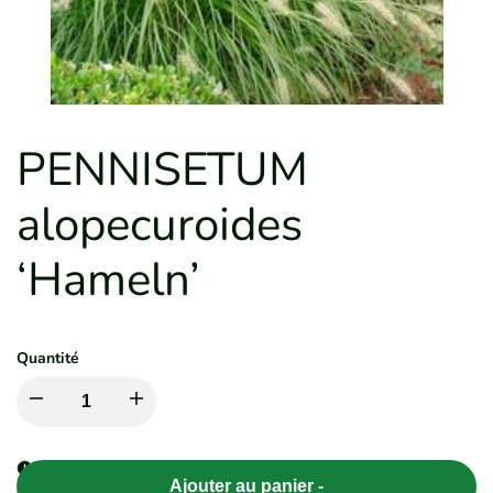
PENNISETUM
alopecuroides
‘Hameln’
Quantité
Diminuer
Augmenter
la
la
Ajouter au panier
-