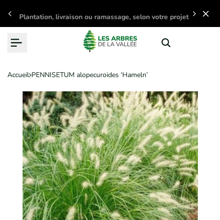
Passer
Plantation, livraison ou ramassage, selon votre projet
au
contenu
Accueil
PENNISETUM alopecuroides ‘Hameln’