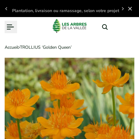
Passer
Plantation, livraison ou ramassage, selon votre projet
au
contenu
Accueil
TROLLIUS ‘Golden Queen’