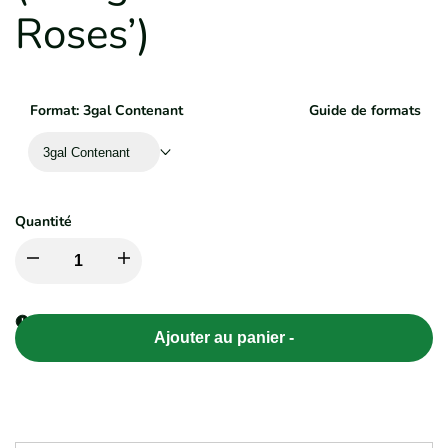
Roses’)
Format:
3gal Contenant
Guide de formats
3gal Contenant
Quantité
Diminuer
Augmenter
la
la
Ajouter au panier
-
quantité
quantité
pour
pour
Weigela
Weigela