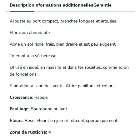
Description
Informations additionnelles
Garantie
florida
florida
Arbuste au port compact, branches longues et arquées.
'Wine
'Wine
Floraison abondante.
&
&
Aime un sol riche, frais, bien drainé et est peu exigeant.
Tolérant à la sécheresse.
Roses'
Roses'
Utilisé en isolé, en massifs et dans les rocailles, comme écran
PW
PW
de fondations.
(Weigela
(Weigela
Plantation à l’abri des vents. Attire papillons et colibris.
Croissance:
Rapide
‘Wine
‘Wine
Feuillage:
Bourgogne brillant
and
and
Fleurs:
Rose. Fleurit en juin et refleurit sporadiquement.
Roses’)
Roses’)
Zone de rusticité:
4